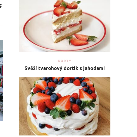
DORTY
Svěží tvarohový dortík s jahodami