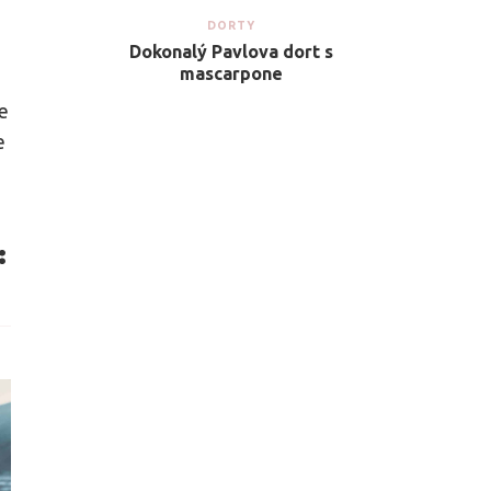
DORTY
Dokonalý Pavlova dort s
mascarpone
le
e