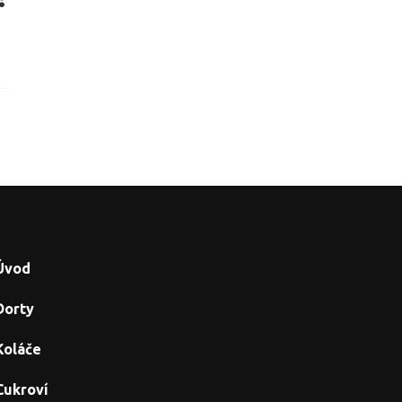
Úvod
Dorty
Koláče
Cukroví