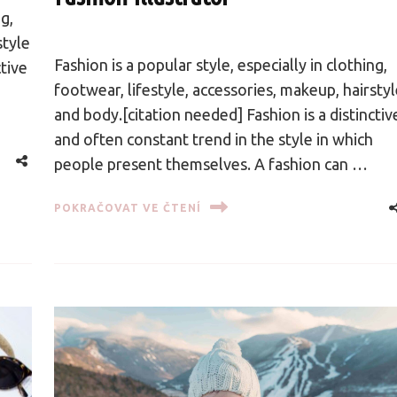
ng,
style
Fashion is a popular style, especially in clothing,
ctive
footwear, lifestyle, accessories, makeup, hairsty
and body.[citation needed] Fashion is a distinctiv
and often constant trend in the style in which
people present themselves. A fashion can …
POKRAČOVAT VE ČTENÍ