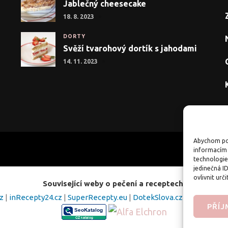
Jablečný cheesecake
18. 8. 2023
DORTY
Svěží tvarohový dortík s jahodami
14. 11. 2023
Abychom pos
informacím 
technologie
jedinečná I
ovlivnit urči
Související weby o pečení a receptech:
cz
|
inRecepty24.cz
|
SuperRecepty.eu
|
DotekSlova.cz
|
Osobní str
PŘÍ