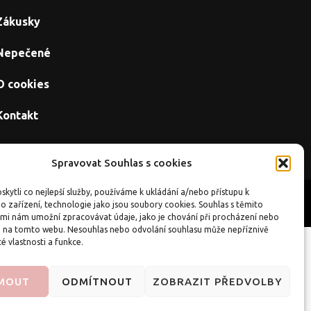
Zákusky
Nepečené
O cookies
Kontakt
Spravovat Souhlas s cookies
kytli co nejlepší služby, používáme k ukládání a/nebo přístupu k
Úvod
O cookies
Kontakt
o zařízení, technologie jako jsou soubory cookies. Souhlas s těmito
mi nám umožní zpracovávat údaje, jako je chování při procházení nebo
D na tomto webu. Nesouhlas nebo odvolání souhlasu může nepříznivě
té vlastnosti a funkce.
ánky
|
CZIN.eu
JMOUT
ODMÍTNOUT
ZOBRAZIT PŘEDVOLBY