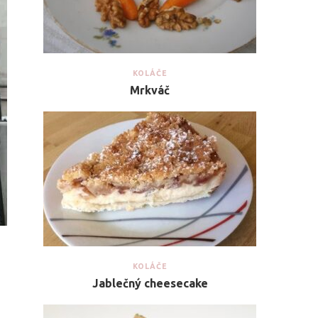
KOLÁČE
Mrkváč
KOLÁČE
Jablečný cheesecake