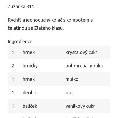
Zuzanka 311
Rychlý a jednoduchý koláč s kompotem a
želatinou ze Zlatého klasu.
Ingredience
1
hrnek
krystalový cukr
2
hrníčky
polohrubá mouka
1
hrnek
mléko
1
decilitr
olej
1
balíček
vanilkový cukr