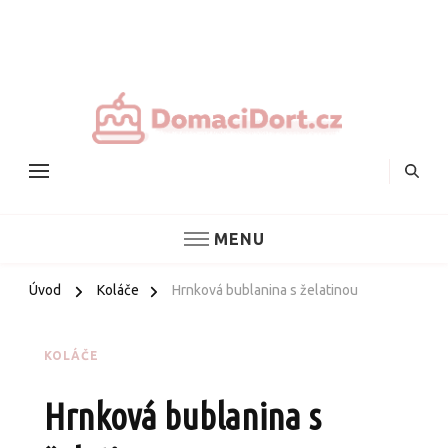
Nejlepš
domác
dorty
MENU
Úvod
Koláče
Hrnková bublanina s želatinou
KOLÁČE
Hrnková bublanina s