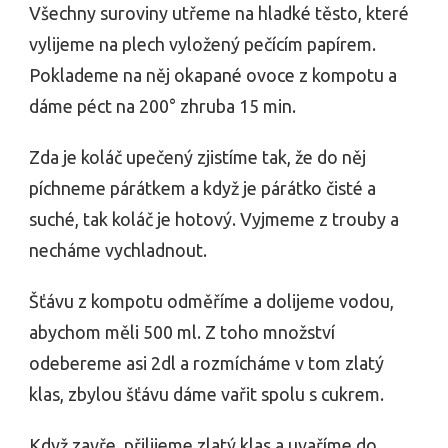
Všechny suroviny utřeme na hladké těsto, které
vylijeme na plech vyložený pečícím papírem.
Poklademe na něj okapané ovoce z kompotu a
dáme péct na 200° zhruba 15 min.
Zda je koláč upečený zjistíme tak, že do něj
píchneme párátkem a když je párátko čisté a
suché, tak koláč je hotový. Vyjmeme z trouby a
necháme vychladnout.
Šťávu z kompotu odměříme a dolijeme vodou,
abychom měli 500 ml. Z toho množství
odebereme asi 2dl a rozmícháme v tom zlatý
klas, zbylou šťávu dáme vařit spolu s cukrem.
Když zavře, přilijeme zlatý klas a uvaříme do