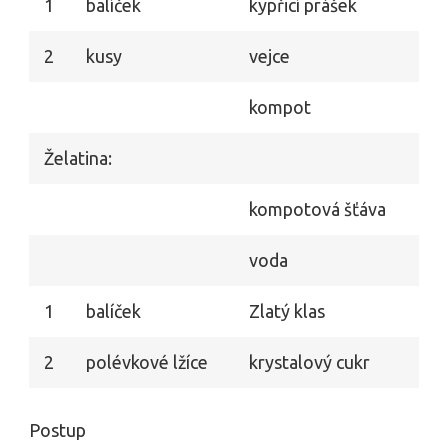
1
balíček
kypřicí prášek
2
kusy
vejce
kompot
Želatina:
kompotová šťáva
voda
1
balíček
Zlatý klas
2
polévkové lžíce
krystalový cukr
Postup