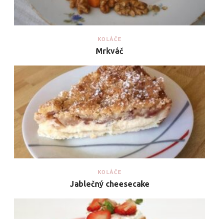
KOLÁČE
Mrkváč
KOLÁČE
Jablečný cheesecake