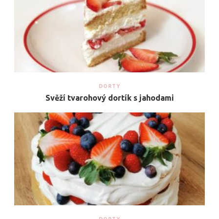
DORTY
Svěží tvarohový dortík s jahodami