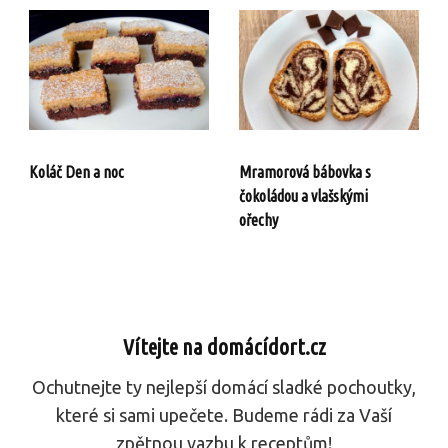
Koláč Den a noc
Mramorová bábovka s
čokoládou a vlašskými
ořechy
Vítejte na domácídort.cz
Ochutnejte ty nejlepší domácí sladké pochoutky,
které si sami upečete. Budeme rádi za Vaší
zpětnou vazbu k receptům!