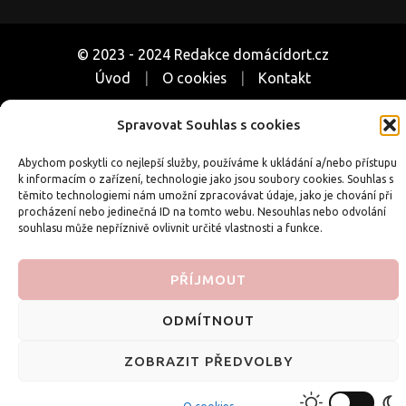
© 2023 - 2024 Redakce domácídort.cz
Úvod
O cookies
Kontakt
Spravovat Souhlas s cookies
Související weby o pečení a receptech:
CoUvarime.cz
|
inRecepty24.cz
|
SuperRecepty.eu
|
DotekSlova.cz
Abychom poskytli co nejlepší služby, používáme k ukládání a/nebo přístupu
k informacím o zařízení, technologie jako jsou soubory cookies. Souhlas s
|
Osobní stránky
|
CZIN.eu
těmito technologiemi nám umožní zpracovávat údaje, jako je chování při
procházení nebo jedinečná ID na tomto webu. Nesouhlas nebo odvolání
souhlasu může nepříznivě ovlivnit určité vlastnosti a funkce.
PŘÍJMOUT
ODMÍTNOUT
ZOBRAZIT PŘEDVOLBY