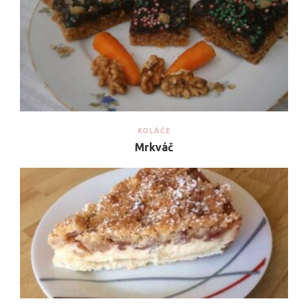
KOLÁČE
Mrkváč