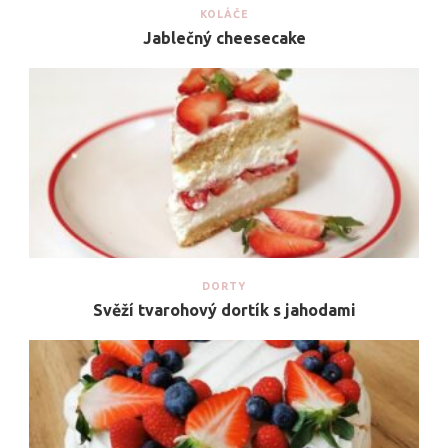
KOLÁČE
Jablečný cheesecake
DORTY
Svěží tvarohový dortík s jahodami