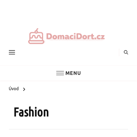
Nejlepš
domác
dorty
MENU
Úvod
Fashion