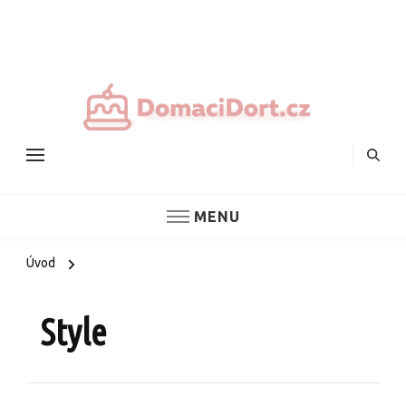
Nejlepš
domác
dorty
MENU
Úvod
Style