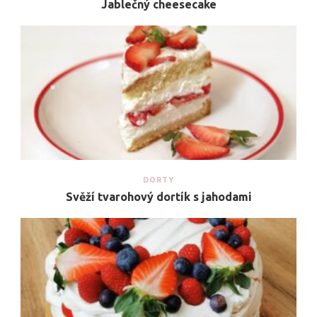
Jablečný cheesecake
DORTY
Svěží tvarohový dortík s jahodami