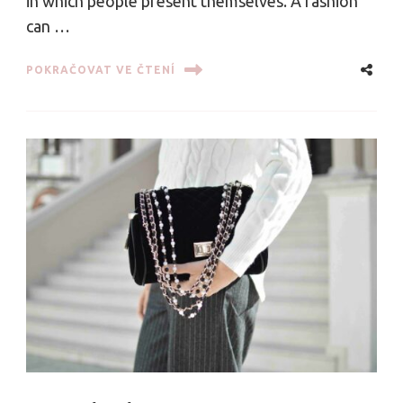
in which people present themselves. A fashion
can …
POKRAČOVAT VE ČTENÍ