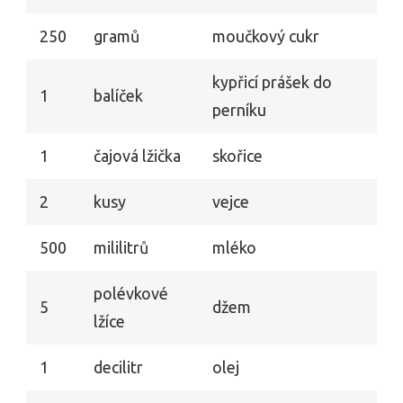
250
gramů
moučkový cukr
kypřicí prášek do
1
balíček
perníku
1
čajová lžička
skořice
2
kusy
vejce
500
mililitrů
mléko
polévkové
5
džem
lžíce
1
decilitr
olej