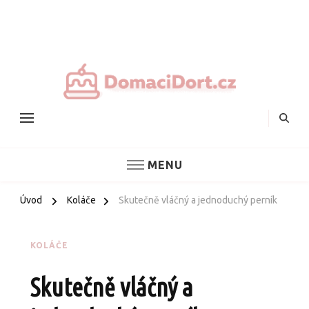
Nejlepš
domác
dorty
MENU
Úvod
Koláče
Skutečně vláčný a jednoduchý perník
KOLÁČE
Skutečně vláčný a