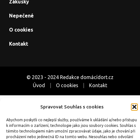
Zákusky
Nepečené
O cookies
Kontakt
© 2023 - 2024 Redakce domácídort.cz
Úvod
O cookies
Kontakt
Související weby o pečení a receptech:
Spravovat Souhlas s cookies
CoUvarime.cz
|
inRecepty24.cz
|
SuperRecepty.eu
|
DotekSlova.cz
Abychom poskytli co nejlepší služby, používáme k ukládání a/nebo přístupu
|
Osobní stránky
|
CZIN.eu
k informacím o zařízení, technologie jako jsou soubory cookies. Souhlas s
těmito technologiemi nám umožní zpracovávat údaje, jako je chování při
procházení nebo jedinečná ID na tomto webu. Nesouhlas nebo odvolání