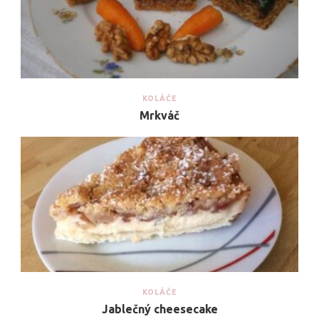
KOLÁČE
Mrkváč
KOLÁČE
Jablečný cheesecake