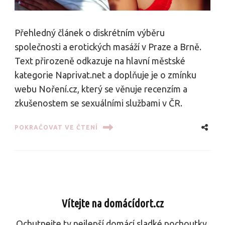
Přehledný článek o diskrétním výběru
společnosti a erotických masáží v Praze a Brně.
Text přirozeně odkazuje na hlavní městské
kategorie Naprivat.net a doplňuje je o zmínku
webu Noření.cz, který se věnuje recenzím a
zkušenostem se sexuálními službami v ČR.
POKRAČOVAT VE ČTENÍ
Vítejte na domácídort.cz
Ochutnejte ty nejlepší domácí sladké pochoutky,