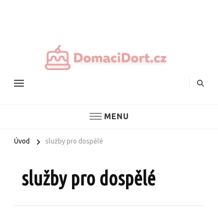
Nejlepš
domác
dorty
MENU
Úvod
služby pro dospělé
služby pro dospělé