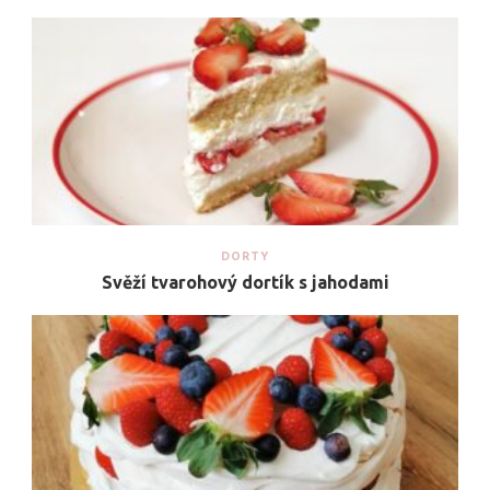
DORTY
Svěží tvarohový dortík s jahodami