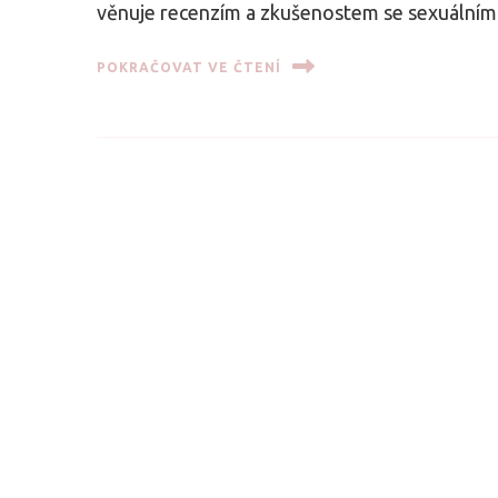
věnuje recenzím a zkušenostem se sexuálními
POKRAČOVAT VE ČTENÍ