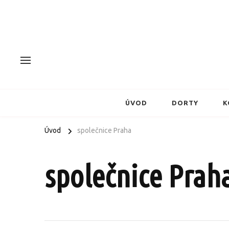
ÚVOD
DORTY
K
Úvod
společnice Praha
společnice Prah