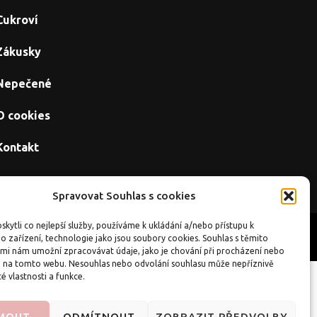
Cukroví
Zákusky
Nepečené
O cookies
Kontakt
Spravovat Souhlas s cookies
kytli co nejlepší služby, používáme k ukládání a/nebo přístupu k
Úvod
O cookies
Kontakt
o zařízení, technologie jako jsou soubory cookies. Souhlas s těmito
mi nám umožní zpracovávat údaje, jako je chování při procházení nebo
D na tomto webu. Nesouhlas nebo odvolání souhlasu může nepříznivě
té vlastnosti a funkce.
ánky
|
CZIN.eu
JMOUT
ODMÍTNOUT
ZOBRAZIT PŘEDVOLBY