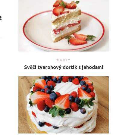
DORTY
Svěží tvarohový dortík s jahodami