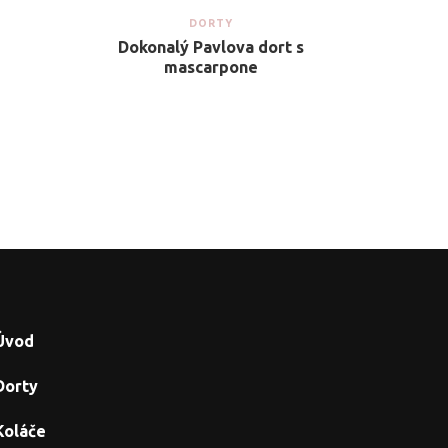
DORTY
Dokonalý Pavlova dort s
mascarpone
Úvod
Dorty
Koláče