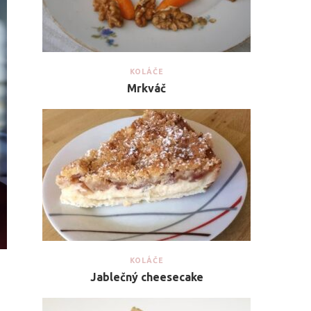
KOLÁČE
Mrkváč
KOLÁČE
Jablečný cheesecake