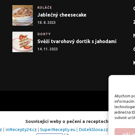
KOLÁČE
Jablečný cheesecake
18. 8. 2023
DORTY
Svěží tvarohový dortík s jahodami
14. 11. 2023
Abychom pos
informacím 
technologie
jedinečná I
ovlivnit urči
Související weby o pečení a receptech:
cz
|
inRecepty24.cz
|
SuperRecepty.eu
|
DotekSlova.cz
|
Osobní str
PŘÍ