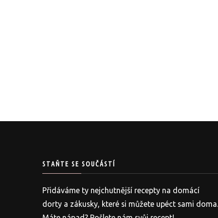
STAŇTE SE SOUČÁSTÍ
Přidáváme ty nejchutnější recepty na domácí
dorty a zákusky, které si můžete upéct sami doma
Máte nápad? Pošlete nám svůj recept!