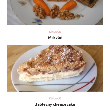
KOLÁČE
Mrkváč
KOLÁČE
Jablečný cheesecake