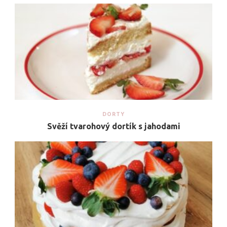
DORTY
Svěží tvarohový dortík s jahodami