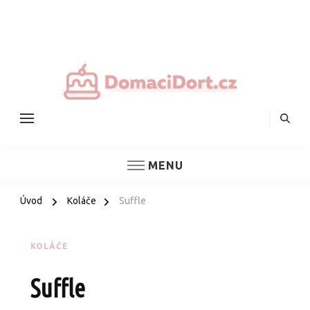
Nejlepš
domác
dorty
MENU
Úvod
Koláče
Suffle
KOLÁČE
Suffle