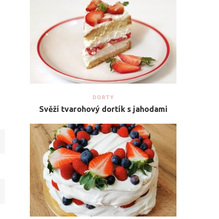
DORTY
Svěží tvarohový dortík s jahodami