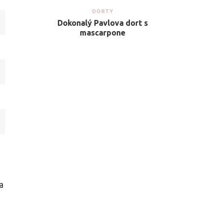
DORTY
Dokonalý Pavlova dort s
mascarpone
a