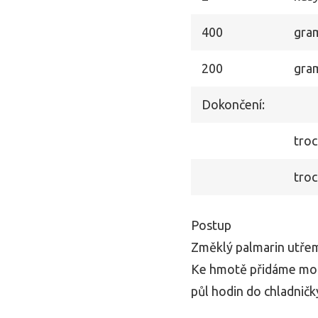
400
gra
200
gra
Dokončení:
tro
tro
Postup
Změklý palmarin utřem
Ke hmotě přidáme mou
půl hodin do chladničk