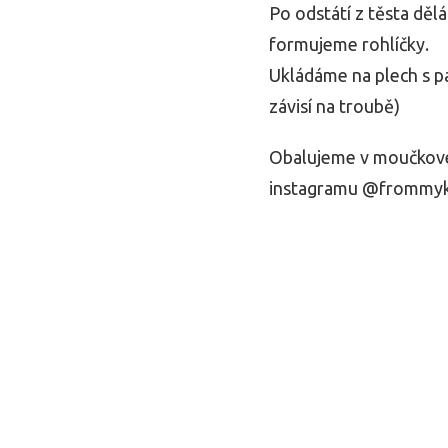
Po odstátí z těsta děl
formujeme rohlíčky.
Ukládáme na plech s p
závisí na troubě)
Obalujeme v moučkové
instagramu @frommy