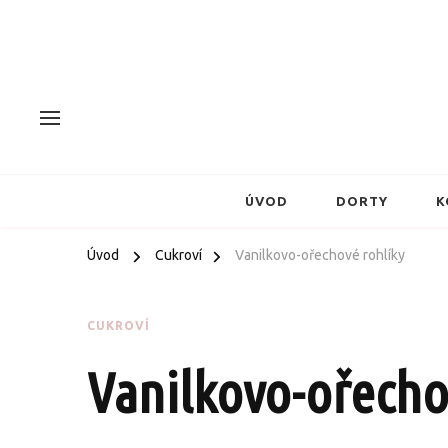
ÚVOD
DORTY
K
Úvod
Cukroví
Vanilkovo-ořechové rohlíky
CUKROVÍ
Vanilkovo-ořecho