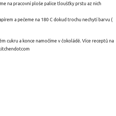
áme na pracovní ploše palice tloušťky prstu az nich
apírem a pečeme na 180 C dokud trochu nechytí barvu (
m cukru a konce namočíme v čokoládě. Více receptů na
kitchendotcom