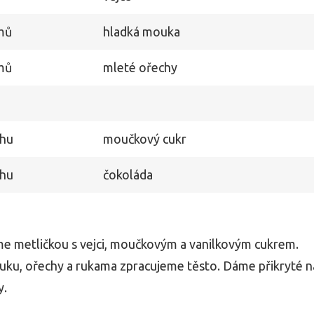
mů
hladká mouka
mů
mleté ​​ořechy
chu
moučkový cukr
chu
čokoláda
e metličkou s vejci, moučkovým a vanilkovým cukrem.
ku, ořechy a rukama zpracujeme těsto. Dáme přikryté n
y.