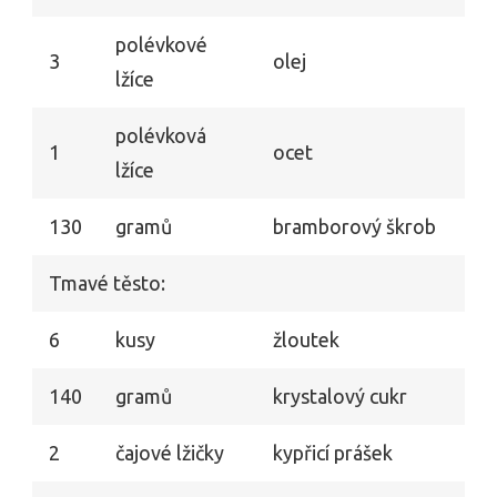
polévkové
3
olej
lžíce
polévková
1
ocet
lžíce
130
gramů
bramborový škrob
Tmavé těsto:
6
kusy
žloutek
140
gramů
krystalový cukr
2
čajové lžičky
kypřicí prášek