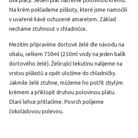
dva pláty. Jeden plát natřeme polovinou krému.
Na krém poklademe piškoty, které jsme namočili
v uvařené kávě ochucené amaretem. Základ
necháme ztuhnout v chladničce.
Mezitím připravíme dortové želé dle návodu na
obalu, celkem 750ml (250ml vody na jeden balík
dortového želé). Želírující tekutinu nalijeme na
vrstvu piškotů a opět uložíme do chladničky.
Jakmile želé ztuhne, můžeme ho potřít zbylým
krémem a přiklopit druhou polovinou plátu.
Dlaní lehce přitlačíme. Povrch polijeme
čokoládovou polevou.