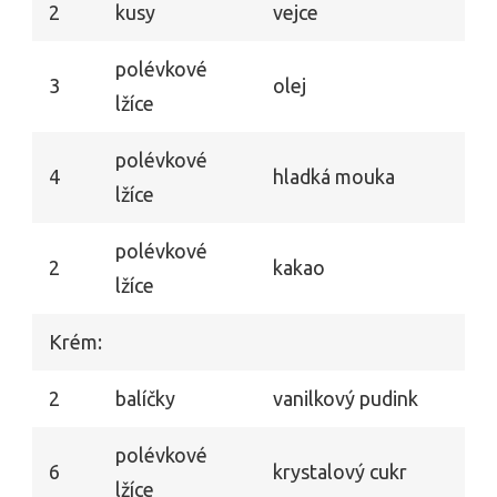
2
kusy
vejce
polévkové
3
olej
lžíce
polévkové
4
hladká mouka
lžíce
polévkové
2
kakao
lžíce
Krém:
2
balíčky
vanilkový pudink
polévkové
6
krystalový cukr
lžíce