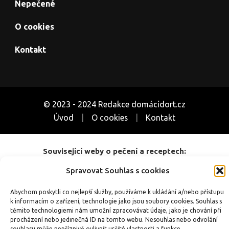
Nepečené
O cookies
Kontakt
© 2023 - 2024 Redakce domácídort.cz
Úvod
O cookies
Kontakt
Související weby o pečení a receptech:
CoUvarime.cz
|
inRecepty24.cz
|
SuperRecepty.eu
|
DotekSlova.cz
Spravovat Souhlas s cookies
|
Osobní stránky
|
CZIN.eu
Abychom poskytli co nejlepší služby, používáme k ukládání a/nebo přístupu
k informacím o zařízení, technologie jako jsou soubory cookies. Souhlas s
těmito technologiemi nám umožní zpracovávat údaje, jako je chování při
procházení nebo jedinečná ID na tomto webu. Nesouhlas nebo odvolání
souhlasu může nepříznivě ovlivnit určité vlastnosti a funkce.