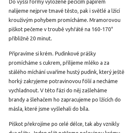
Do vyšší formy vyložené pečícím papírem
nalijeme nejprve tmavé těsto, pak i světlé a lžící
krouživým pohybem promícháme. Mramorovou
piškot pečeme v troubě vyhřáté na 160-170°
přibližně 20 minut.
Připravíme si krém. Pudinkové prášky
promícháme s cukrem, přilijeme mléko a za
stálého míchání uvaříme hustý pudink, který ještě
horký zakryjeme potravinovou fólií a necháme
vychladnout. V této fázi do něj zašleháme
brandy a šlehačem ho zapracujeme po lžících do
másla, které jsme vyšlehali do bíla.
Piškot překrojíme po celé délce, tak aby vznikly