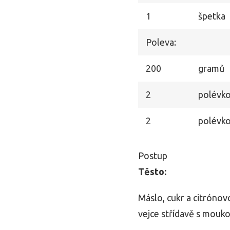
1
špetka
Poleva:
200
gramů
2
polévko
2
polévko
Postup
Těsto:
Máslo, cukr a citróno
vejce střídavě s moukou