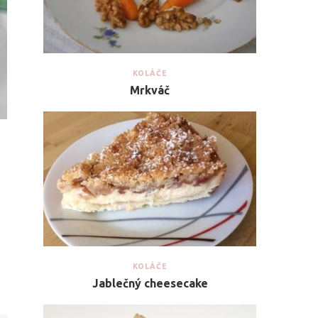
KOLÁČE
Mrkváč
KOLÁČE
Jablečný cheesecake