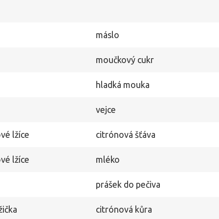
máslo
moučkový cukr
hladká mouka
vejce
vé lžíce
citrónová šťáva
vé lžíce
mléko
prášek do pečiva
žička
citrónová kůra