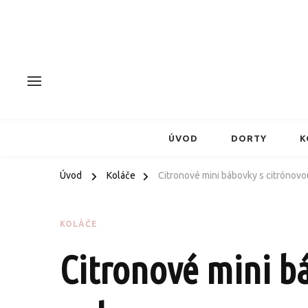
ÚVOD
DORTY
K
Úvod
Koláče
Citronové mini bábovky s citrónov
KOLÁČE
Citronové mini b