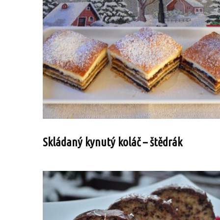
Skládaný kynutý koláč – štědrák