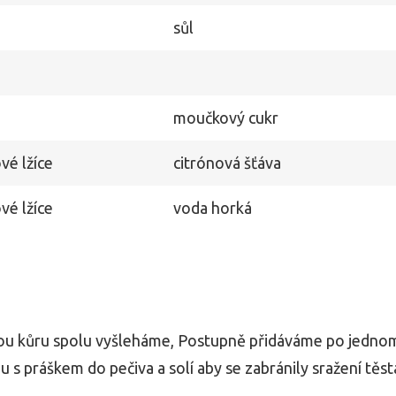
sůl
moučkový cukr
vé lžíce
citrónová šťáva
vé lžíce
voda horká
vou kůru spolu vyšleháme, Postupně přidáváme po jedno
 s práškem do pečiva a solí aby se zabránily sražení těst