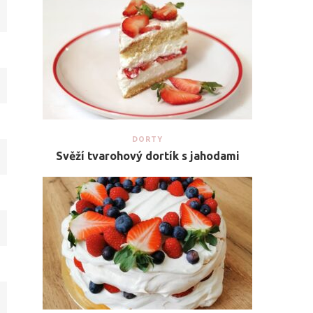
DORTY
Svěží tvarohový dortík s jahodami