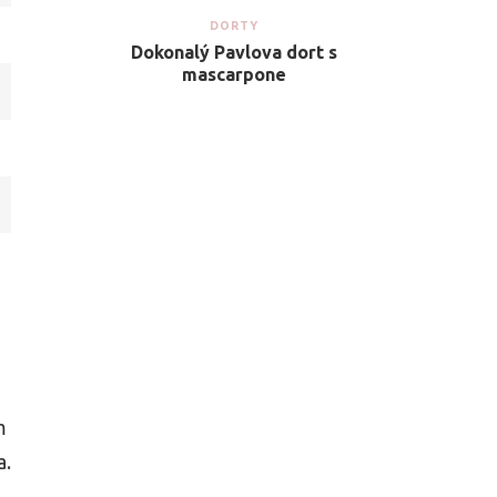
DORTY
Dokonalý Pavlova dort s
mascarpone
m
a.