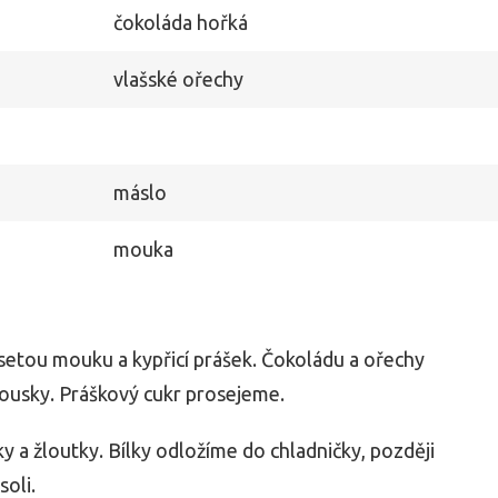
čokoláda hořká
vlašské ořechy
máslo
mouka
etou mouku a kypřicí prášek. Čokoládu a ořechy
ousky. Práškový cukr prosejeme.
ky a žloutky. Bílky odložíme do chladničky, později
oli.