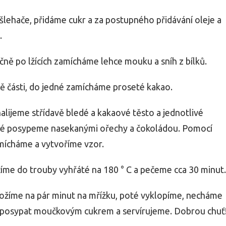
lehače, přidáme cukr a za postupného přidávání oleje a
.
ně po lžících zamícháme lehce mouku a sníh z bílků.
ě části, do jedné zamícháme proseté kakao.
lijeme střídavě bledé a kakaové těsto a jednotlivé
dé posypeme nasekanými ořechy a čokoládou. Pomocí
omícháme a vytvoříme vzor.
me do trouby vyhřáté na 180 ° C a pečeme cca 30 minut.
žíme na pár minut na mřížku, poté vyklopíme, necháme
posypat moučkovým cukrem a servírujeme. Dobrou chuť