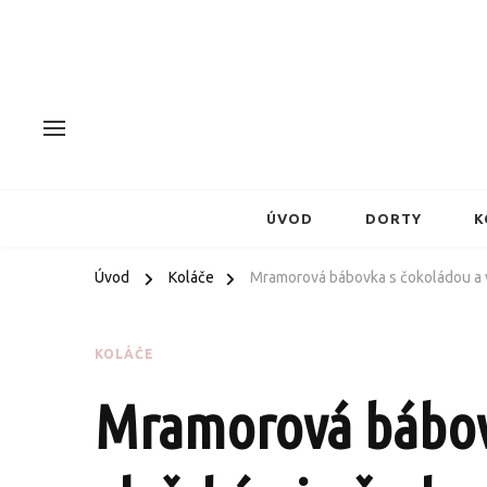
ÚVOD
DORTY
K
Úvod
Koláče
Mramorová bábovka s čokoládou a 
KOLÁČE
Mramorová bábov