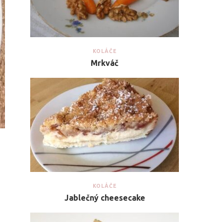
KOLÁČE
Mrkváč
KOLÁČE
Jablečný cheesecake