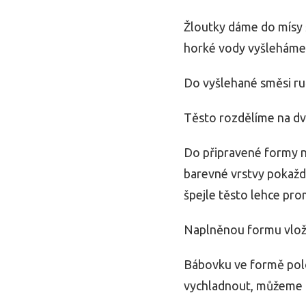
Žloutky dáme do mísy š
horké vody vyšleháme
Do vyšlehané směsi ruč
Těsto rozdělíme na dv
Do připravené formy na
barevné vrstvy pokaž
špejle těsto lehce pr
Naplněnou formu vloží
Bábovku ve formě polo
vychladnout, můžeme 