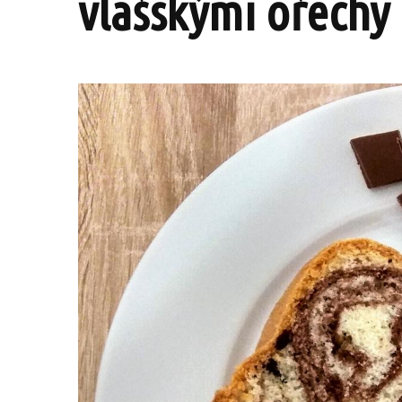
vlašskými ořechy