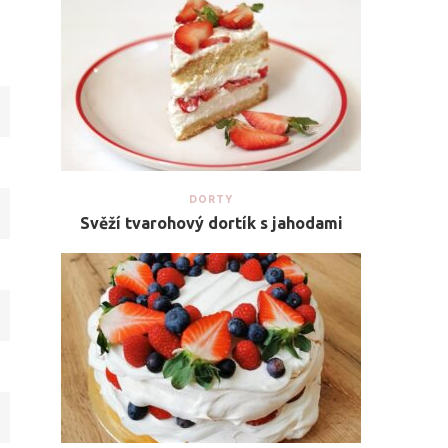
DORTY
Svěží tvarohový dortík s jahodami