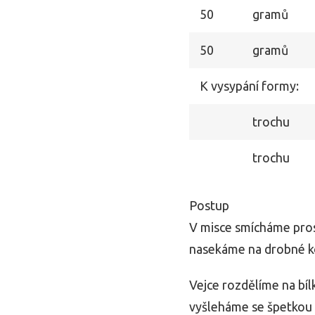
50
gramů
50
gramů
K vysypání formy:
trochu
trochu
Postup
V misce smícháme pros
nasekáme na drobné k
Vejce rozdělíme na bíl
vyšleháme se špetkou s