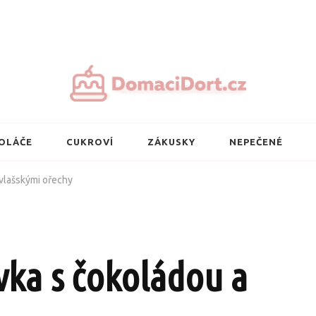
Nejlepší domácí 
OLÁČE
CUKROVÍ
ZÁKUSKY
NEPEČENÉ
vlašskými ořechy
ka s čokoládou a