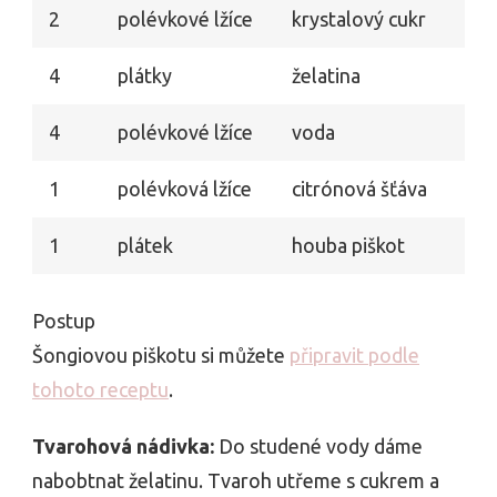
2
polévkové lžíce
krystalový cukr
4
plátky
želatina
4
polévkové lžíce
voda
1
polévková lžíce
citrónová šťáva
1
plátek
houba piškot
Postup
Šongiovou piškotu si můžete
připravit podle
tohoto receptu
.
Tvarohová nádivka:
Do studené vody dáme
nabobtnat želatinu. Tvaroh utřeme s cukrem a