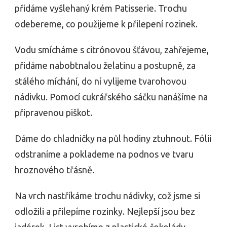
přidáme vyšlehaný krém Patisserie. Trochu
odebereme, co použijeme k přilepení rozinek.
Vodu smícháme s citrónovou šťávou, zahřejeme,
přidáme nabobtnalou želatinu a postupně, za
stálého míchání, do ní vylijeme tvarohovou
nádivku. Pomocí cukrářského sáčku nanášíme na
připravenou piškot.
Dáme do chladničky na půl hodiny ztuhnout. Fólii
odstraníme a poklademe na podnos ve tvaru
hroznového třásně.
Na vrch nastříkáme trochu nádivky, což jsme si
odložili a přilepíme rozinky. Nejlepší jsou bez
jadérek. List vyrobíme z plastické čokolády.