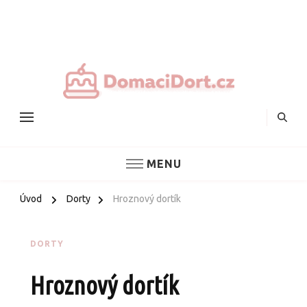
Nejlepš
domác
dorty
MENU
Úvod
Dorty
Hroznový dortík
DORTY
Hroznový dortík