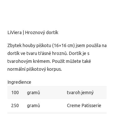
LiViera | Hroznový dortík
Zbytek houby piškotu (16×16 cm) jsem použila na
dortík ve tvaru třásně hroznů. Dortík je s
tvarohovým krémem. Použít můžete také
normální piškotový korpus.
Ingredience
100
gramů
tvaroh jemný
250
gramů
Creme Patisserie