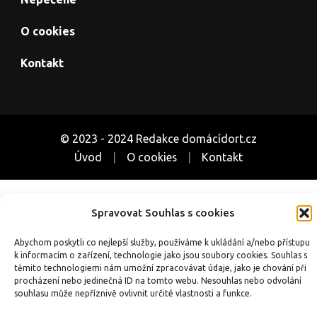
O cookies
Kontakt
© 2023 - 2024 Redakce domácídort.cz
Úvod
O cookies
Kontakt
Související weby o pečení a receptech:
Spravovat Souhlas s cookies
CoUvarime.cz
|
inRecepty24.cz
|
SuperRecepty.eu
|
DotekSlova.cz
|
Osobní stránky
|
CZIN.eu
Abychom poskytli co nejlepší služby, používáme k ukládání a/nebo přístupu
k informacím o zařízení, technologie jako jsou soubory cookies. Souhlas s
těmito technologiemi nám umožní zpracovávat údaje, jako je chování při
procházení nebo jedinečná ID na tomto webu. Nesouhlas nebo odvolání
souhlasu může nepříznivě ovlivnit určité vlastnosti a funkce.