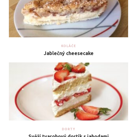
KOLÁČE
Jablečný cheesecake
DORTY
Svěží tvarohový dortík s jahodami