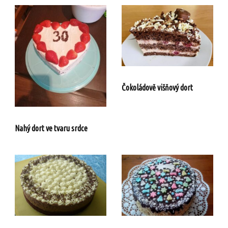
Čokoládově višňový dort
Nahý dort ve tvaru srdce