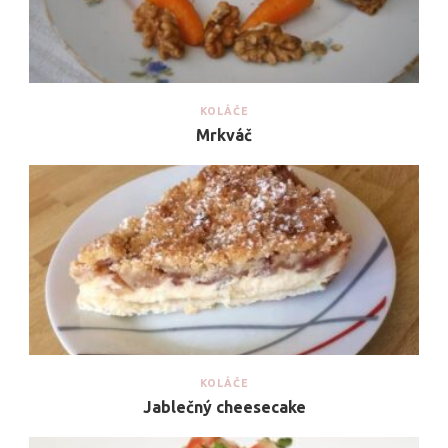
KOLÁČE
Mrkváč
KOLÁČE
Jablečný cheesecake