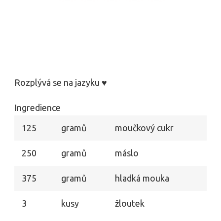
Rozplývá se na jazyku ♥
Ingredience
125
gramů
moučkový cukr
250
gramů
máslo
375
gramů
hladká mouka
3
kusy
žloutek