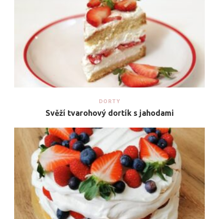
DORTY
Svěží tvarohový dortík s jahodami