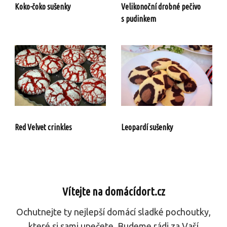
Koko-čoko sušenky
Velikonoční drobné pečivo
s pudinkem
Red Velvet crinkles
Leopardí sušenky
Vítejte na domácídort.cz
Ochutnejte ty nejlepší domácí sladké pochoutky,
které si sami upečete. Budeme rádi za Vaší