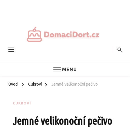
Nejlepš
domác
dorty
MENU
Úvod
Cukroví
Jemné velikonoční pečivo
CUKROVÍ
Jemné velikonoční pečivo