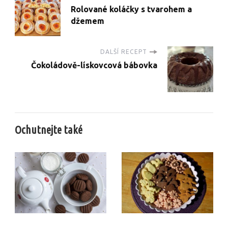
Rolované koláčky s tvarohem a
džemem
DALŠÍ RECEPT
Čokoládově-lískovcová bábovka
Ochutnejte také