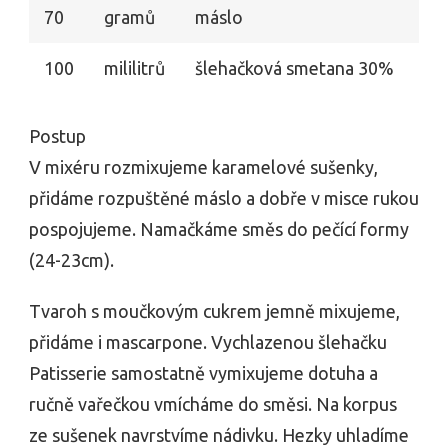
70
gramů
máslo
100
mililitrů
šlehačková smetana 30%
Postup
V mixéru rozmixujeme karamelové sušenky,
přidáme rozpuštěné máslo a dobře v misce rukou
pospojujeme. Namačkáme směs do pečící formy
(24-23cm).
Tvaroh s moučkovým cukrem jemně mixujeme,
přidáme i mascarpone. Vychlazenou šlehačku
Patisserie samostatně vymixujeme dotuha a
ručně vařečkou vmícháme do směsi. Na korpus
ze sušenek navrstvíme nádivku. Hezky uhladíme