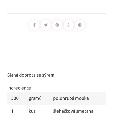
Slaná dobrota se sýrem
Ingredience
500
gramů
polohrubá mouka
1
kus
šlehačková smetana