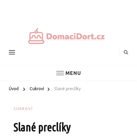
Nejlepš
domác
dorty
MENU
Úvod
Cukroví
Slané preclíky
CUKROVÍ
Slané preclíky