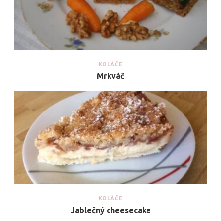
KOLÁČE
Mrkváč
KOLÁČE
Jablečný cheesecake