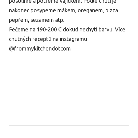
posolíme a potřeme vajíčkem. Podle chuti je
nakonec posypeme mákem, oreganem, pizza
pepřem, sezamem atp.
Pečeme na 190-200 C dokud nechytí barvu. Více
chutných receptů na instagramu
@frommykitchendotcom