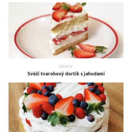
DORTY
Svěží tvarohový dortík s jahodami