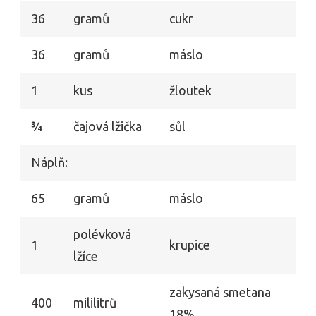
36
gramů
cukr
36
gramů
máslo
1
kus
žloutek
3⁄4
čajová lžička
sůl
Náplň:
65
gramů
máslo
polévková
1
krupice
lžíce
zakysaná smetana
400
mililitrů
18%