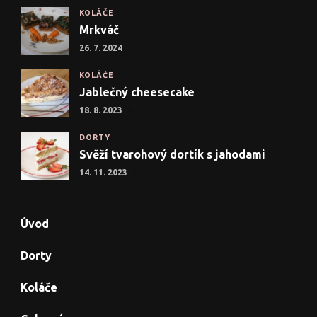
KOLÁČE
Mrkváč
26. 7. 2024
KOLÁČE
Jablečný cheesecake
18. 8. 2023
DORTY
Svěží tvarohový dortík s jahodami
14. 11. 2023
Úvod
Dorty
Koláče