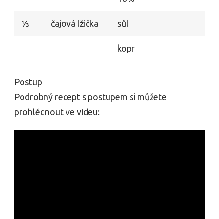
1⁄3
čajová lžička
sůl
kopr
Postup
Podrobný recept s postupem si můžete
prohlédnout ve videu: