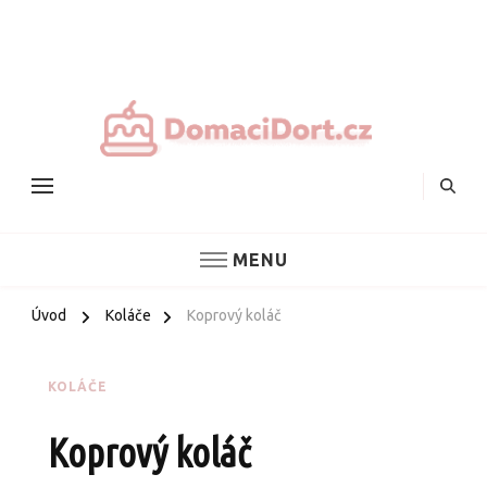
Nejlepš
domác
dorty
MENU
Úvod
Koláče
Koprový koláč
KOLÁČE
Koprový koláč