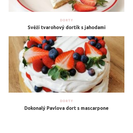
DORTY
Svěží tvarohový dortík s jahodami
DORTY
Dokonalý Pavlova dort s mascarpone