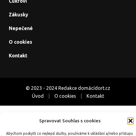
Cukroví
Zákusky
Nepečené
O cookies
Kontakt
© 2023 - 2024 Redakce domácídort.cz
Úvod
O cookies
Kontakt
Související weby o pečení a receptech:
Spravovat Souhlas s cookies
CoUvarime.cz
|
inRecepty24.cz
|
SuperRecepty.eu
|
DotekSlova.cz
|
Osobní stránky
|
CZIN.eu
Abychom poskytli co nejlepší služby, používáme k ukládání a/nebo přístupu