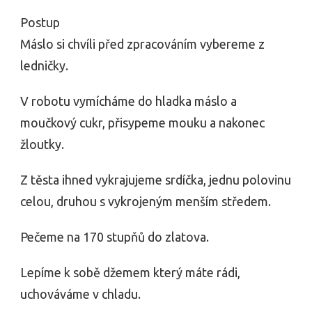
Postup
Máslo si chvíli před zpracováním vybereme z
ledničky.
V robotu vymícháme do hladka máslo a
moučkový cukr, přisypeme mouku a nakonec
žloutky.
Z těsta ihned vykrajujeme srdíčka, jednu polovinu
celou, druhou s vykrojeným menším středem.
Pečeme na 170 stupňů do zlatova.
Lepíme k sobě džemem který máte rádi,
uchováváme v chladu.