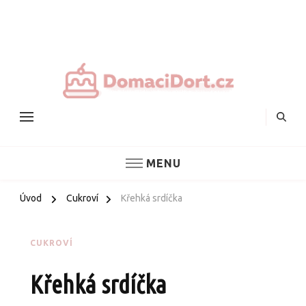
Nejlepš
domác
dorty
MENU
Úvod
Cukroví
Křehká srdíčka
CUKROVÍ
Křehká srdíčka