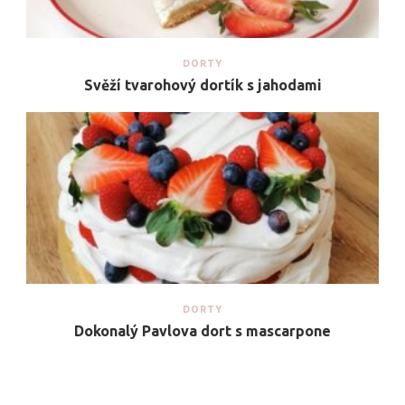
DORTY
Svěží tvarohový dortík s jahodami
DORTY
Dokonalý Pavlova dort s mascarpone