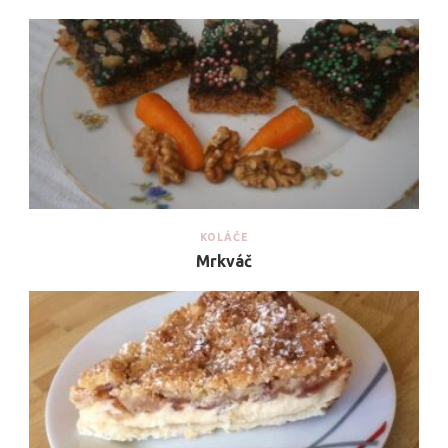
KOLÁČE
Mrkváč