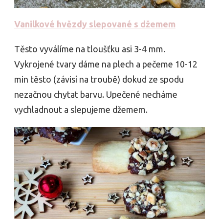
Vanilkové hvězdy slepované s džemem
Těsto vyválíme na tloušťku asi 3-4 mm.
Vykrojené tvary dáme na plech a pečeme 10-12
min těsto (závisí na troubě) dokud ze spodu
nezačnou chytat barvu. Upečené necháme
vychladnout a slepujeme džemem.