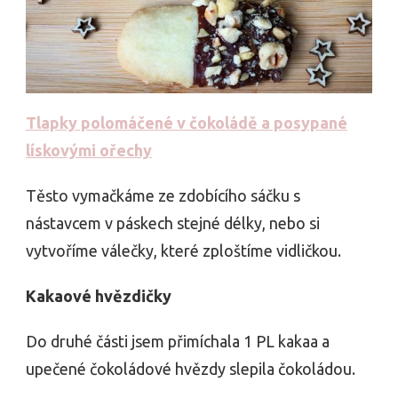
Tlapky polomáčené v čokoládě a posypané
lískovými ořechy
Těsto vymačkáme ze zdobícího sáčku s
nástavcem v páskech stejné délky, nebo si
vytvoříme válečky, které zploštíme vidličkou.
Kakaové hvězdičky
Do druhé části jsem přimíchala 1 PL kakaa a
upečené čokoládové hvězdy slepila čokoládou.