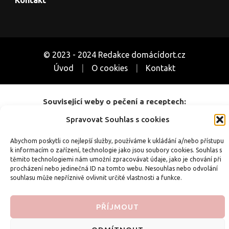
© 2023 - 2024 Redakce domácídort.cz
Úvod
O cookies
Kontakt
Související weby o pečení a receptech:
CoUvarime.cz
|
inRecepty24.cz
|
SuperRecepty.eu
|
DotekSlova.cz
Spravovat Souhlas s cookies
|
Osobní stránky
|
CZIN.eu
Abychom poskytli co nejlepší služby, používáme k ukládání a/nebo přístupu
k informacím o zařízení, technologie jako jsou soubory cookies. Souhlas s
těmito technologiemi nám umožní zpracovávat údaje, jako je chování při
procházení nebo jedinečná ID na tomto webu. Nesouhlas nebo odvolání
souhlasu může nepříznivě ovlivnit určité vlastnosti a funkce.
PŘÍJMOUT