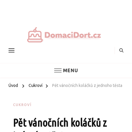
Nejlepš
domác
dorty
MENU
Úvod
Cukroví
Pět vánočních koláčků z jednoho těsta
CUKROVÍ
Pět vánočních koláčků z