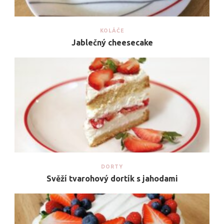
KOLÁČE
Jablečný cheesecake
DORTY
Svěží tvarohový dortík s jahodami