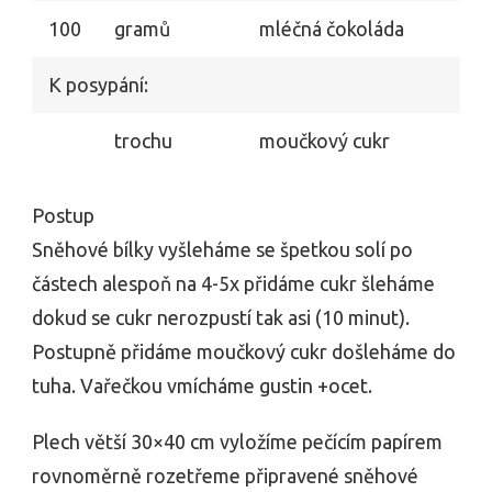
100
gramů
mléčná čokoláda
K posypání:
trochu
moučkový cukr
Postup
Sněhové bílky vyšleháme se špetkou solí po
částech alespoň na 4-5x přidáme cukr šleháme
dokud se cukr nerozpustí tak asi (10 minut).
Postupně přidáme moučkový cukr došleháme do
tuha. Vařečkou vmícháme gustin +ocet.
Plech větší 30×40 cm vyložíme pečícím papírem
rovnoměrně rozetřeme připravené sněhové