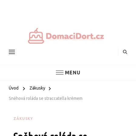
Nejlepš
domác
dorty
MENU
Úvod
Zákusky
Sněhová roláda se straccatella krémem
ZÁKUSKY