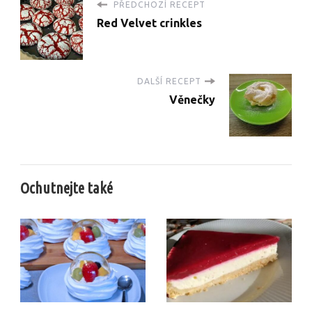
PŘEDCHOZÍ RECEPT
Red Velvet crinkles
DALŠÍ RECEPT
Věnečky
Ochutnejte také