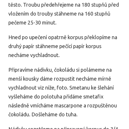
těsto. Troubu předehřejeme na 180 stupňů před
vložením do trouby stáhneme na 160 stupňů
pečeme 25-30 minut.
Hned po upečení opatrně korpus překlopíme na
druhý papír stáhneme pečící papír korpus
necháme vychladnout.
Připravíme nádivku, čokoládu si polámeme na
menší kousky dáme rozpustit necháme mírně
vychladnout viz níže, foto. Smetanu ke šlehání
vyšleháme do polotuha přidáme smetafix
následně vmícháme mascarpone a rozpuštěnou
čokoládu. Došleháme do tuha.
Nádivku rozetřeme na připravený korpus do 3/4