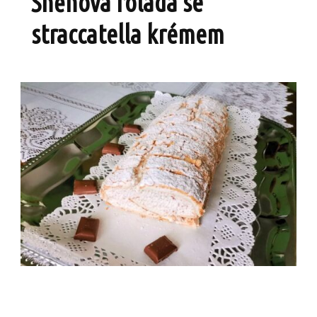
Sněhová roláda se
straccatella krémem