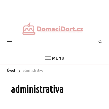
Nejlepš
domác
dorty
MENU
Úvod
administrativa
administrativa