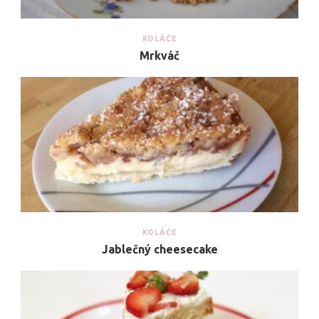
KOLÁČE
Mrkváč
KOLÁČE
Jablečný cheesecake