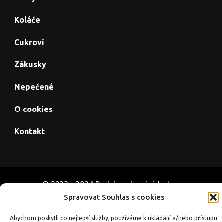
Koláče
Cukroví
Zákusky
Nepečené
O cookies
Kontakt
© 2023 - 2024 Redakce domácídort.cz
Úvod
O cookies
Kontakt
Spravovat Souhlas s cookies
Abychom poskytli co nejlepší služby, používáme k ukládání a/nebo přístupu