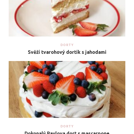
DORTY
Svěží tvarohový dortík s jahodami
DORTY
Dokonalý Pavlova dort s mascarpone