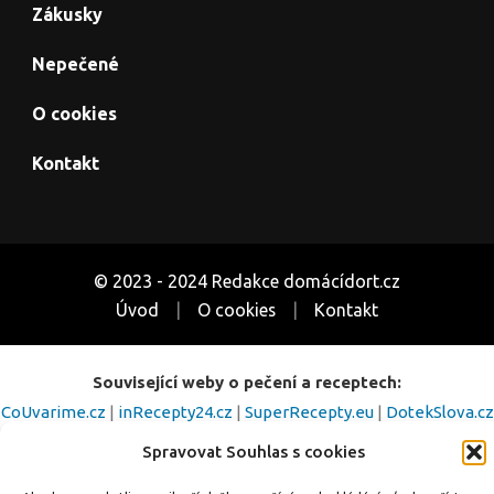
Zákusky
Nepečené
O cookies
Kontakt
© 2023 - 2024 Redakce domácídort.cz
Úvod
O cookies
Kontakt
Související weby o pečení a receptech:
CoUvarime.cz
|
inRecepty24.cz
|
SuperRecepty.eu
|
DotekSlova.cz
|
Osobní stránky
|
CZIN.eu
Spravovat Souhlas s cookies