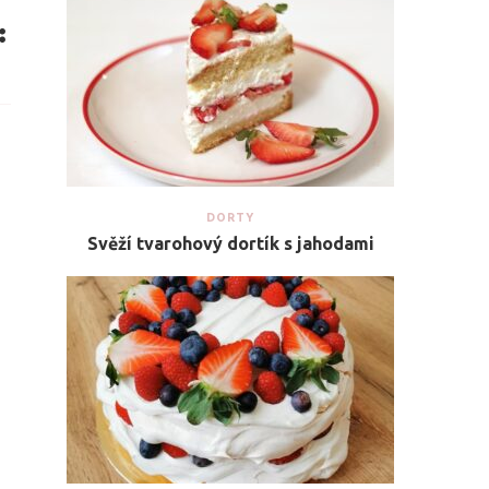
DORTY
Svěží tvarohový dortík s jahodami