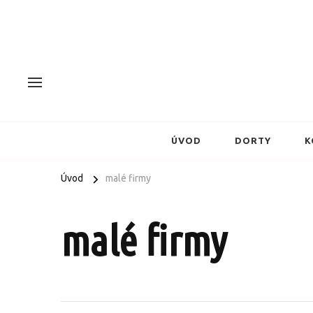
ÚVOD
DORTY
K
Úvod
malé firmy
malé firmy