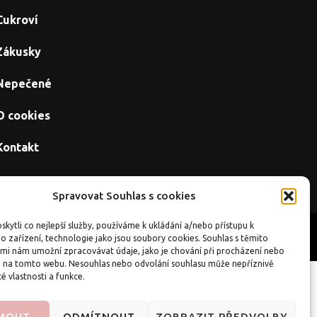
Cukroví
Zákusky
Nepečené
O cookies
Kontakt
Spravovat Souhlas s cookies
kytli co nejlepší služby, používáme k ukládání a/nebo přístupu k
Úvod
O cookies
Kontakt
o zařízení, technologie jako jsou soubory cookies. Souhlas s těmito
mi nám umožní zpracovávat údaje, jako je chování při procházení nebo
D na tomto webu. Nesouhlas nebo odvolání souhlasu může nepříznivě
té vlastnosti a funkce.
ánky
|
CZIN.eu
JMOUT
ODMÍTNOUT
ZOBRAZIT PŘEDVOLBY