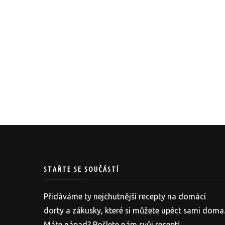
STAŇTE SE SOUČÁSTÍ
Přidáváme ty nejchutnější recepty na domácí
dorty a zákusky, které si můžete upéct sami doma
Máte nápad? Pošlete nám svůj recept!