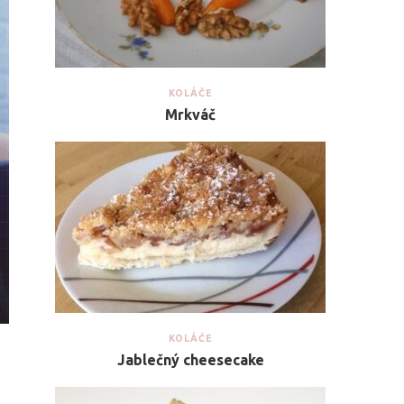
KOLÁČE
Mrkváč
KOLÁČE
Jablečný cheesecake