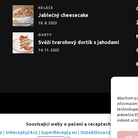
KOLÁČE
Jablečný cheesecake
18. 8. 2023
DORTY
Svěží tvarohový dortík s jahodami
14. 11. 2023
Abychom pos
informacím 
technologie
jedinečná I
ovlivnit urči
Související weby o pečení a receptech:
cz
|
inRecepty24.cz
|
SuperRecepty.eu
|
DotekSlova.cz
|
Osobní str
PŘÍ