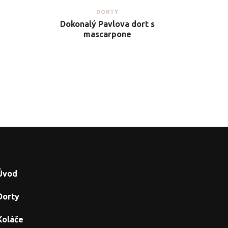
DORTY
Dokonalý Pavlova dort s
mascarpone
Úvod
Dorty
Koláče