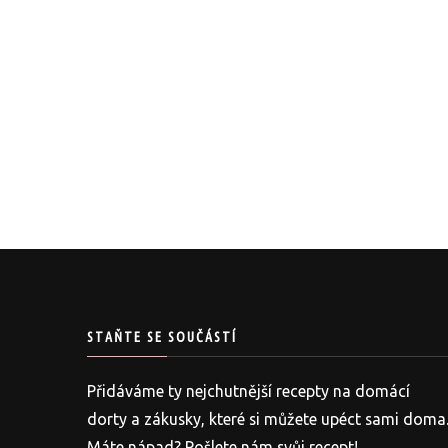
STAŇTE SE SOUČÁSTÍ
Přidáváme ty nejchutnější recepty na domácí
dorty a zákusky, které si můžete upéct sami doma
Máte nápad? Pošlete nám svůj recept!