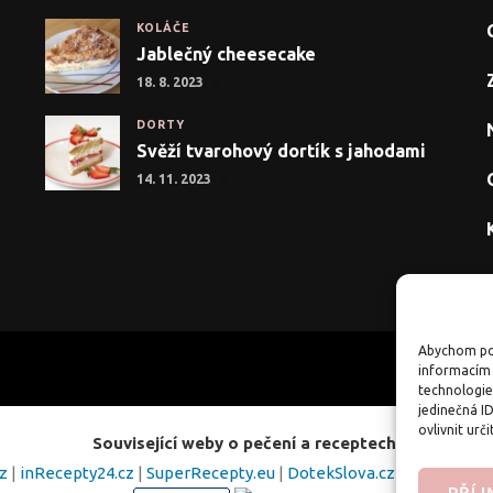
KOLÁČE
Jablečný cheesecake
18. 8. 2023
DORTY
Svěží tvarohový dortík s jahodami
14. 11. 2023
Abychom pos
informacím 
technologie
jedinečná I
ovlivnit urči
Související weby o pečení a receptech:
cz
|
inRecepty24.cz
|
SuperRecepty.eu
|
DotekSlova.cz
|
Osobní str
PŘÍ