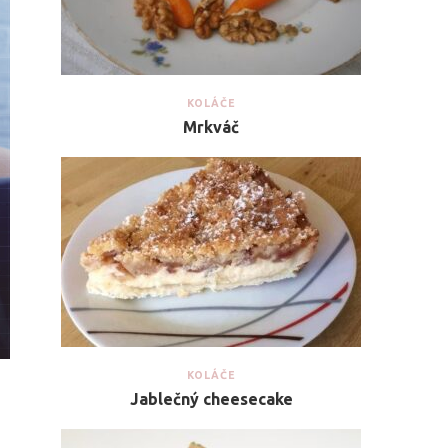
KOLÁČE
Mrkváč
KOLÁČE
Jablečný cheesecake