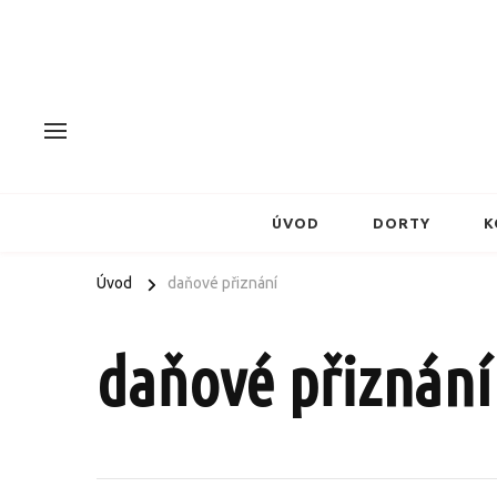
ÚVOD
DORTY
K
Úvod
daňové přiznání
daňové přiznání