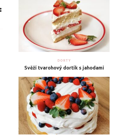
DORTY
Svěží tvarohový dortík s jahodami