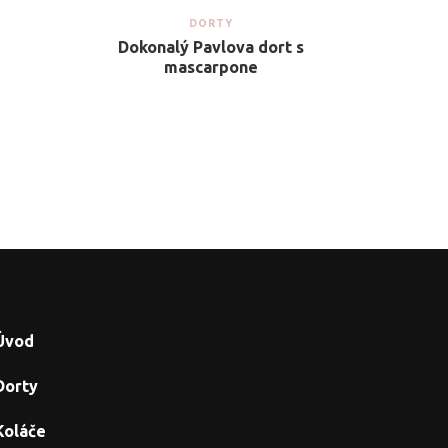
DORTY
Dokonalý Pavlova dort s
mascarpone
Úvod
Dorty
Koláče