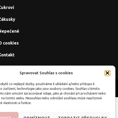
Cukroví
Zákusky
Nepečené
O cookies
Kontakt
Spravovat Souhlas s cookies
kytli co nejlepší služby, používáme k ukládání a/nebo přístupu k
Úvod
O cookies
Kontakt
o zařízení, technologie jako jsou soubory cookies. Souhlas s těmito
mi nám umožní zpracovávat údaje, jako je chování při procházení nebo
D na tomto webu. Nesouhlas nebo odvolání souhlasu může nepříznivě
té vlastnosti a funkce.
ánky
|
CZIN.eu
JMOUT
ODMÍTNOUT
ZOBRAZIT PŘEDVOLBY