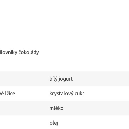
ilovníky čokolády
bílý jogurt
é lžíce
krystalový cukr
mléko
olej