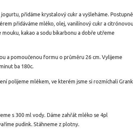
jogurtu, přidáme krystalový cukr a vyšleháme. Postupně
érem přidáváme mléko, olej, vanilínový cukr a citrónovo
 mouku, kakao a sodu bikarbonu a dobře utřeme
nou a pomoučenou formu o průměru 26 cm. Vylijeme
minut ba 180c.
ení polijeme mlékem, ve kterém jsme si rozmíchali Gran
řeme s 300 ml vody. Dáme zahřát mléko se 4pl
vaříme pudink. Stáhneme z plotny.