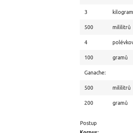
3
kilogra
500
mililitrů
4
polévkov
100
gramů
Ganache:
500
mililitrů
200
gramů
Postup
Korpus: