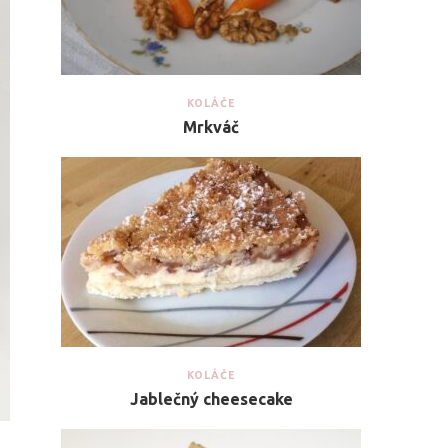
KOLÁČE
Mrkváč
KOLÁČE
Jablečný cheesecake