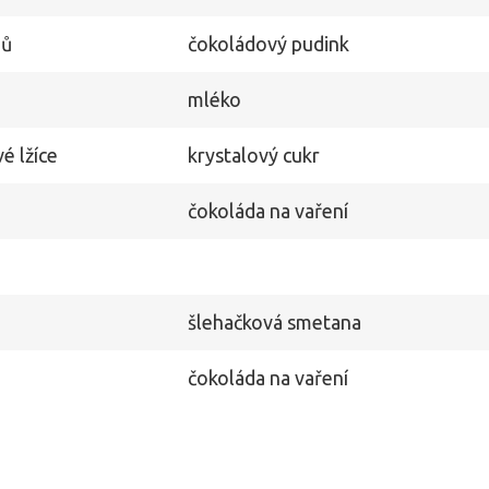
mů
čokoládový pudink
mléko
é lžíce
krystalový cukr
čokoláda na vaření
šlehačková smetana
čokoláda na vaření