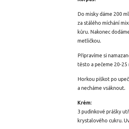
Do misky dáme 200 ml 
za stálého míchání mix
kůru. Nakonec dodáme
metličkou.
Připravíme si namaza
těsto a pečeme 20-25 
Horkou piškot po upeč
a necháme vsáknout.
Krém:
3 pudinkové prášky ut
krystalového cukru. U