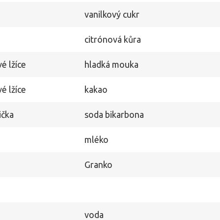
vanilkový cukr
citrónová kůra
é lžíce
hladká mouka
é lžíce
kakao
ička
soda bikarbona
mléko
Granko
voda