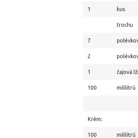
1
kus
trochu
7
polévkov
2
polévkov
1
čajová lž
100
mililitrů
Krém:
100
mililitrů