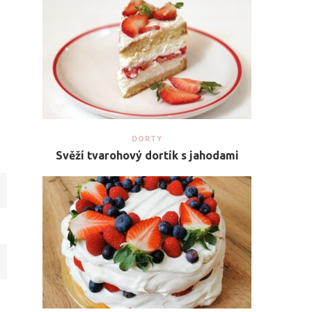
DORTY
Svěží tvarohový dortík s jahodami