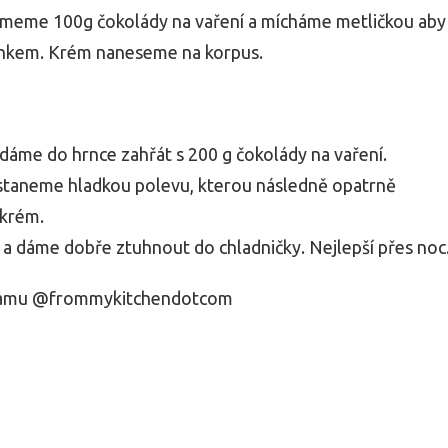
ámeme 100g čokolády na vaření a mícháme metličkou aby
udinkem. Krém naneseme na korpus.
áme do hrnce zahřát s 200 g čokolády na vaření.
taneme hladkou polevu, kterou následně opatrně
 krém.
 dáme dobře ztuhnout do chladničky. Nejlepší přes noc
tgramu @frommykitchendotcom