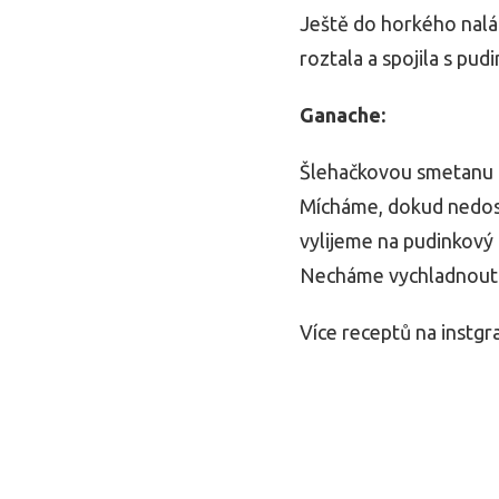
Ještě do horkého nal
roztala a spojila s p
Ganache:
Šlehačkovou smetanu d
Mícháme, dokud nedos
vylijeme na pudinkový
Necháme vychladnout a
Více receptů na ins