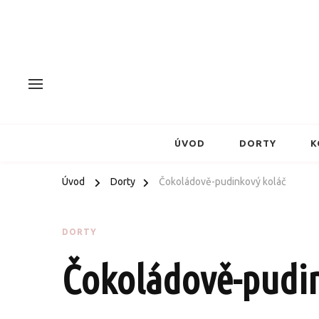
ÚVOD
DORTY
K
Úvod
Dorty
Čokoládově-pudinkový koláč
DORTY
Čokoládově-pudin