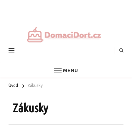
Nejlepš
domác
dorty
MENU
Úvod
Zákusky
Zákusky