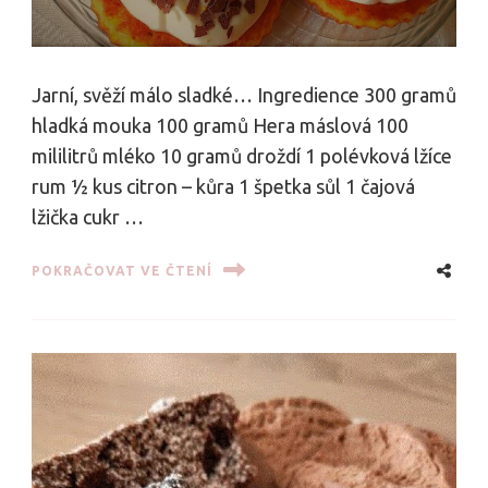
Jarní, svěží málo sladké… Ingredience 300 gramů
hladká mouka 100 gramů Hera máslová 100
mililitrů mléko 10 gramů droždí 1 polévková lžíce
rum 1⁄2 kus citron – kůra 1 špetka sůl 1 čajová
lžička cukr …
POKRAČOVAT VE ČTENÍ