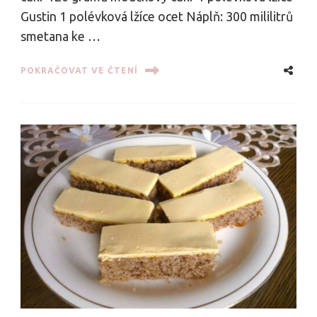
Gustin 1 polévková lžíce ocet Náplň: 300 mililitrů
smetana ke …
POKRAČOVAT VE ČTENÍ