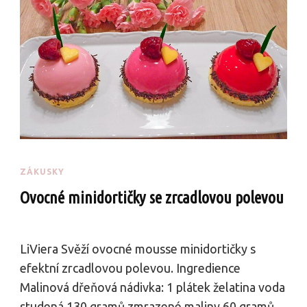
ZÁKUSKY
Ovocné minidortičky se zrcadlovou polevou
LiViera Svěží ovocné mousse minidortičky s
efektní zrcadlovou polevou. Ingredience
Malinová dřeňová nádivka: 1 plátek želatina voda
studená 130 gramů zmrazené maliny 60 gramů