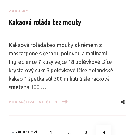
ZÁKUSKY
Kakaová roláda bez mouky
Kakaová roláda bez mouky s krémem z
mascarpone s černou polevou a malinami
Ingredience 7 kusy vejce 18 polévkové lžíce
krystalový cukr 3 polévkové lžíce holandské
kakao 1 špetka sůl 300 mililitrů šlehačková
smetana 100 …
POKRAČOVAT VE ČTENÍ
Stránkování
PAGE
PAGE
PAGE
1
…
3
4
PŘEDCHOZÍ