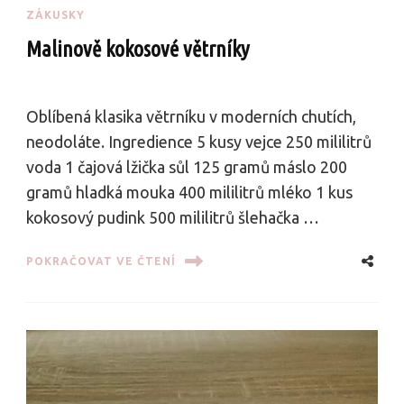
ZÁKUSKY
Malinově kokosové větrníky
Oblíbená klasika větrníku v moderních chutích,
neodoláte. Ingredience 5 kusy vejce 250 mililitrů
voda 1 čajová lžička sůl 125 gramů máslo 200
gramů hladká mouka 400 mililitrů mléko 1 kus
kokosový pudink 500 mililitrů šlehačka …
POKRAČOVAT VE ČTENÍ