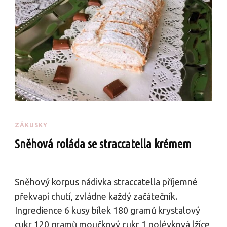
ZÁKUSKY
Sněhová roláda se straccatella krémem
Sněhový korpus nádivka straccatella příjemné
překvapí chutí, zvládne každý začátečník.
Ingredience 6 kusy bílek 180 gramů krystalový
cukr 120 gramů moučkový cukr 1 polévková lžíce