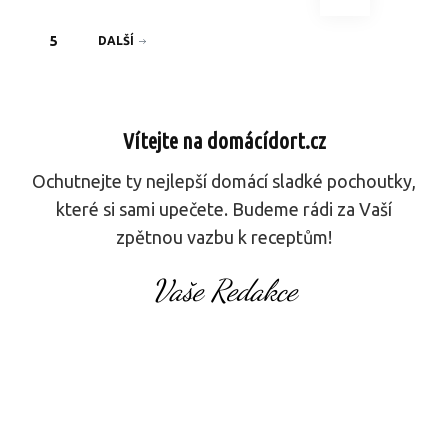
příspěvků
PAGE
5
DALŠÍ
Vítejte na domácídort.cz
Ochutnejte ty nejlepší domácí sladké pochoutky,
které si sami upečete. Budeme rádi za Vaší
zpětnou vazbu k receptům!
Vaše Redakce