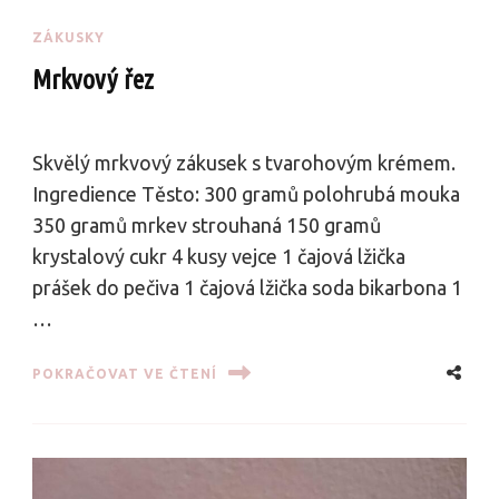
ZÁKUSKY
Mrkvový řez
Skvělý mrkvový zákusek s tvarohovým krémem.
Ingredience Těsto: 300 gramů polohrubá mouka
350 gramů mrkev strouhaná 150 gramů
krystalový cukr 4 kusy vejce 1 čajová lžička
prášek do pečiva 1 čajová lžička soda bikarbona 1
…
POKRAČOVAT VE ČTENÍ