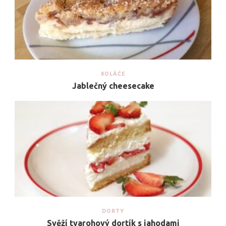
KOLÁČE
Jablečný cheesecake
DORTY
Svěží tvarohový dortík s jahodami