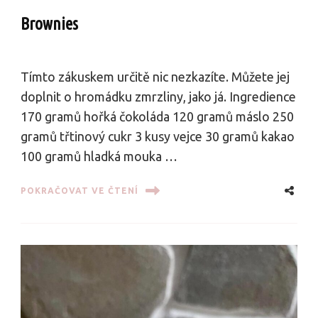
Brownies
Tímto zákuskem určitě nic nezkazíte. Můžete jej
doplnit o hromádku zmrzliny, jako já. Ingredience
170 gramů hořká čokoláda 120 gramů máslo 250
gramů třtinový cukr 3 kusy vejce 30 gramů kakao
100 gramů hladká mouka …
POKRAČOVAT VE ČTENÍ