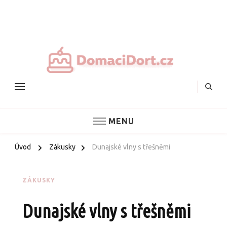
Nejlepš
domác
dorty
MENU
Úvod
Zákusky
Dunajské vlny s třešněmi
ZÁKUSKY
Dunajské vlny s třešněmi