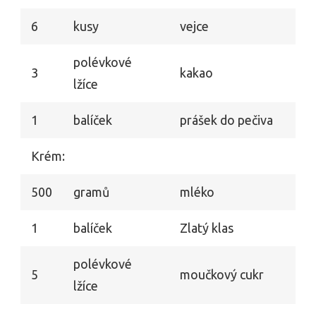
6
kusy
vejce
polévkové
3
kakao
lžíce
1
balíček
prášek do pečiva
Krém:
500
gramů
mléko
1
balíček
Zlatý klas
polévkové
5
moučkový cukr
lžíce