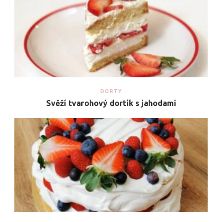
DORTY
Svěží tvarohový dortík s jahodami