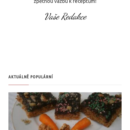
zpětnou vazbu k receptům!
Vaše Redakce
AKTUÁLNĚ POPULÁRNÍ