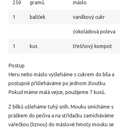
250
gramů
máslo
1
balíček
vanilkový cukr
čokoládová poleva
1
kus
třešňový kompot
Postup
Heru nebo máslo vyšleháme s cukrem do bíla a
postupně přišleháváme po jednom žloutku.
Pokud máme malá vejce, použijeme 7 kusů.
Z bílků ušleháme tuhý sníh. Mouku smícháme s
práškem do pečiva a na střídačku zamícháváme
vařečkou (liznou) do máslové hmoty mouku se