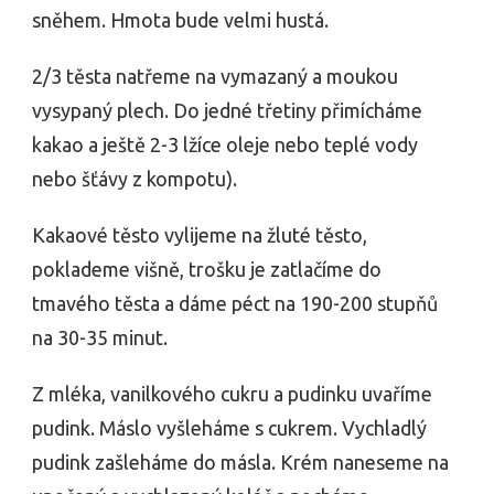
sněhem. Hmota bude velmi hustá.
2/3 těsta natřeme na vymazaný a moukou
vysypaný plech. Do jedné třetiny přimícháme
kakao a ještě 2-3 lžíce oleje nebo teplé vody
nebo šťávy z kompotu).
Kakaové těsto vylijeme na žluté těsto,
poklademe višně, trošku je zatlačíme do
tmavého těsta a dáme péct na 190-200 stupňů
na 30-35 minut.
Z mléka, vanilkového cukru a pudinku uvaříme
pudink. Máslo vyšleháme s cukrem. Vychladlý
pudink zašleháme do másla. Krém naneseme na