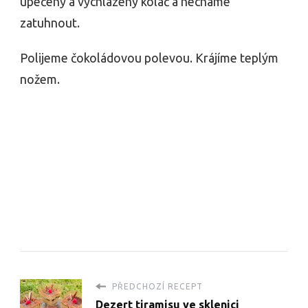
upečený a vychlazený koláč a necháme
zatuhnout.
Polijeme čokoládovou polevou. Krájíme teplým
nožem.
PŘEDCHOZÍ RECEPT
Dezert tiramisu ve sklenici