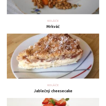
KOLÁČE
Mrkváč
KOLÁČE
Jablečný cheesecake