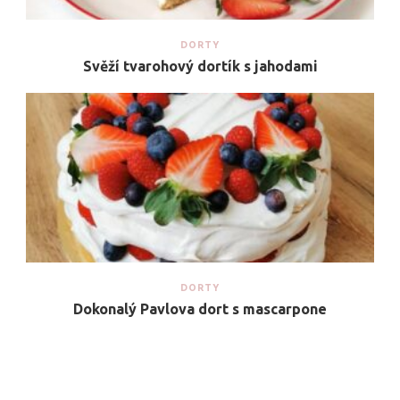
DORTY
Svěží tvarohový dortík s jahodami
DORTY
Dokonalý Pavlova dort s mascarpone