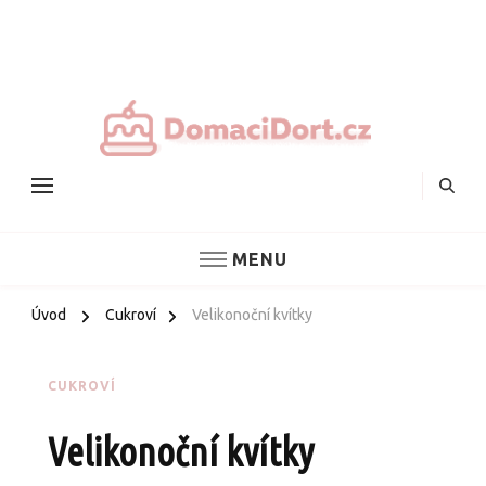
Nejlepš
domác
dorty
MENU
Úvod
Cukroví
Velikonoční kvítky
CUKROVÍ
Velikonoční kvítky