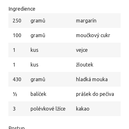
Ingredience
250
gramů
margarín
100
gramů
moučkový cukr
1
kus
vejce
1
kus
žloutek
430
gramů
hladká mouka
1⁄2
balíček
prášek do pečiva
3
polévkové lžíce
kakao
Postup